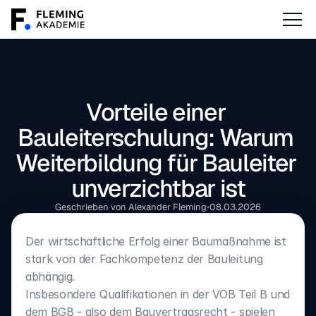
Vorteile einer 
Bauleiterschulung: Warum 
Weiterbildung für Bauleiter 
unverzichtbar ist
Geschrieben von Alexander Fleming
•
08.03.2026
Der wirtschaftliche Erfolg einer Baumaßnahme ist 
stark von der Fachkompetenz der Bauleitung 
abhängig.
Insbesondere Qualifikationen in der VOB Teil B und 
dem BGB - also dem Bauvertragsrecht - spielen 