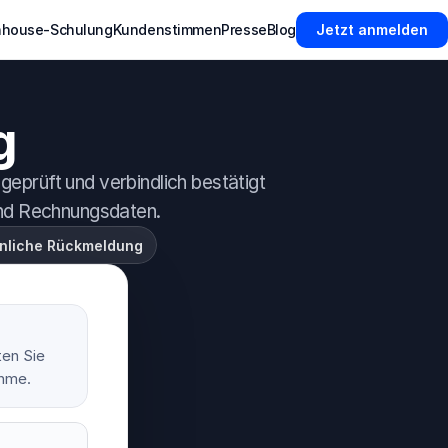
nhouse-Schulung
Kundenstimmen
Presse
Blog
Jetzt anmelden
g
eprüft und verbindlich bestätigt 
und Rechnungsdaten.
nliche Rückmeldung
en Sie 
ahme.